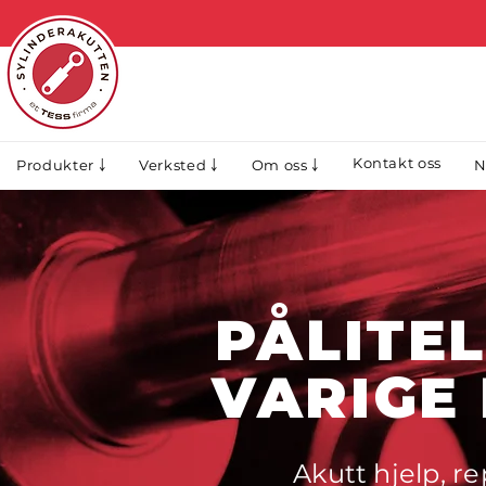
Kontakt oss
N
Produkter ￬
Verksted ￬
Om oss ￬
PÅLITEL
VARIGE
Akutt hjelp, r