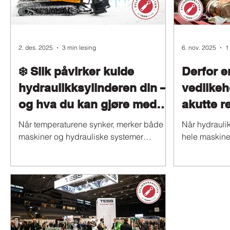
2. des. 2025
3 min lesing
6. nov. 2025
1
❄️ Slik påvirker kulde
Derfor e
hydraulikksylinderen din –
vedlikeh
og hva du kan gjøre med
akutte r
det
Når temperaturene synker, merker både
Når hydraulik
maskiner og hydrauliske systemer
hele maskine
påkjenningene. Vinteren er den perioden
produksjonen,
vi hos Sylinderakutten ser flest akutte feil,
Mange venter 
og mange av dem er direkte knyttet til
handler, men 
kulde, fukt og manglende vedlikehold. I
vedlikehold al
denne artikkelen forklarer vi hva som skjer
reparasjoner. Her forklarer vi hvorfo
med en hydraulikksylinder i minusgrader,
Mindre nedet
hvilke symptomer du bør se etter , og
akutt reparas