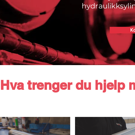
hydraulikksyli
Ko
Hva trenger du hjelp