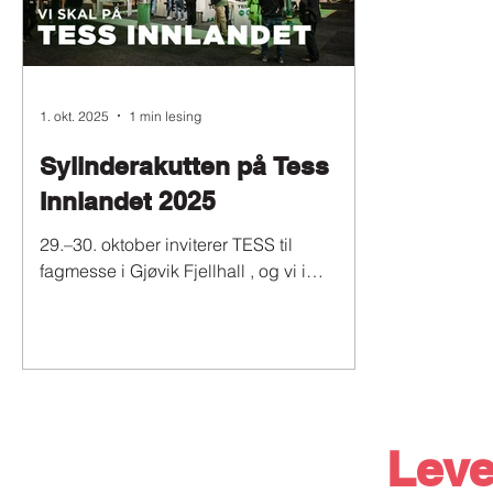
hvordan du enkelt kan forebygge
mulig tidspun
problemer . ❄️ Hvorfor kulde skaper
maskinen tas
problemer for hydraulikksylindere Når
arbeidstimer 
temperaturen f
Med p
1. okt. 2025
1 min lesing
Sylinderakutten på Tess
Innlandet 2025
29.–30. oktober inviterer TESS til
fagmesse i Gjøvik Fjellhall , og vi i
Sylinderakutten er stolte av å være med!
Sammen med våre...
Leve