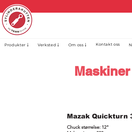
Kontakt oss
N
Produkter ￬
Verksted ￬
Om oss ￬
Maskiner 
Mazak Quickturn
Chuck størrelse: 12"