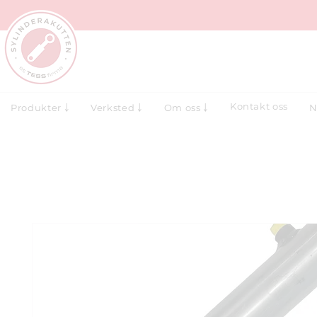
Kontakt oss
N
Produkter ￬
Verksted ￬
Om oss ￬