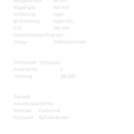
Stangdiameter
35 mm
Slaglengde
500 mm
Innfestning
ingen
Ø-innfestning
ingen mm
C-C
660 mm
Overflatebehandling
ingen
Design
Dobbeltvirkende
Grensesnitt - hydraulikk
Antall porter
2
Tilkobling
3/8 BSP
Generelt
Arbeidstrykk
220 Bar
Materiale
Karbonstål
Produsent
Sylinderakutten