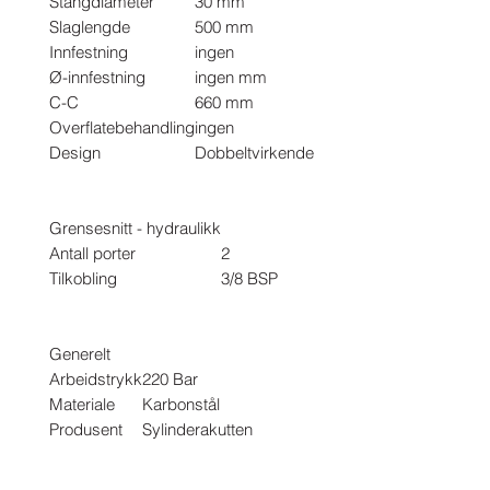
Stangdiameter
30 mm
Slaglengde
500 mm
Innfestning
ingen
Ø-innfestning
ingen mm
C-C
660 mm
Overflatebehandling
ingen
Design
Dobbeltvirkende
Grensesnitt - hydraulikk
Antall porter
2
Tilkobling
3/8 BSP
Generelt
Arbeidstrykk
220 Bar
Materiale
Karbonstål
Produsent
Sylinderakutten