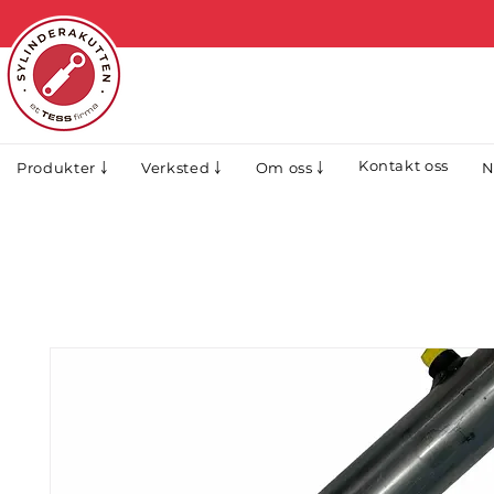
Kontakt oss
N
Produkter ￬
Verksted ￬
Om oss ￬