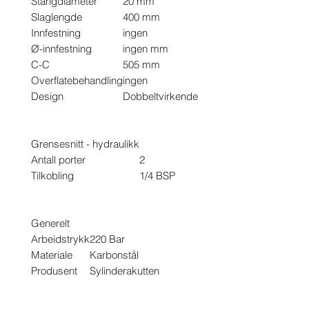
Stangdiameter
20 mm
Slaglengde
400 mm
Innfestning
ingen
Ø-innfestning
ingen mm
C-C
505 mm
Overflatebehandling
ingen
Design
Dobbeltvirkende
Grensesnitt - hydraulikk
Antall porter
2
Tilkobling
1/4 BSP
Generelt
Arbeidstrykk
220 Bar
Materiale
Karbonstål
Produsent
Sylinderakutten