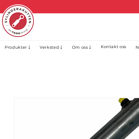
Kontakt oss
N
Produkter ￬
Verksted ￬
Om oss ￬