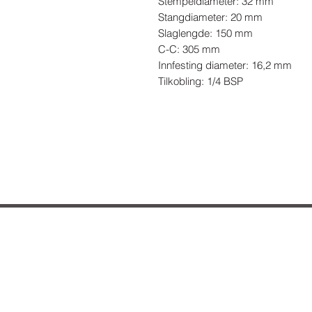
Stempeldiameter: 32 mm

Stangdiameter: 20 mm

Slaglengde: 150 mm

C-C: 305 mm

Innfesting diameter: 16,2 mm

Tilkobling: 1/4 BSP
Hvordan kan vi hje