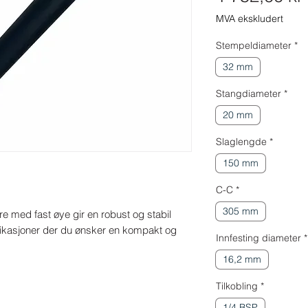
MVA ekskludert
Stempeldiameter
*
32 mm
Stangdiameter
*
20 mm
Slaglengde
*
150 mm
C-C
*
305 mm
e med fast øye gir en robust og stabil 
likasjoner der du ønsker en kompakt og 
Innfesting diameter
*
16,2 mm
Tilkobling
*
1/4 BSP