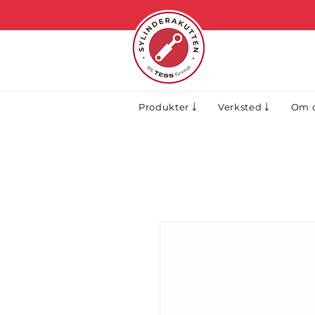
Produkter ￬
Verksted ￬
Om o