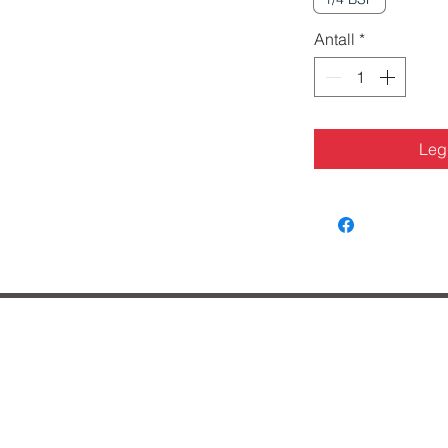
Antall
*
Legg
lpe deg?