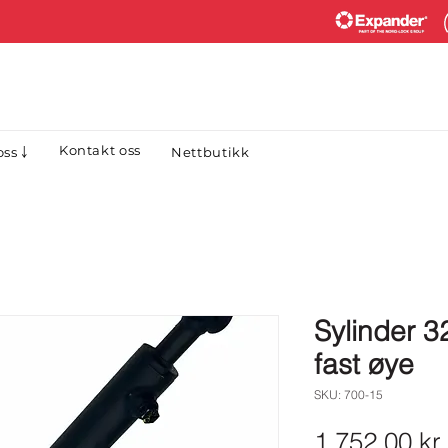
Kontakt oss
Nettbutikk
ss ￬
Sylinder 
fast øye
SKU: 700-15
1 752,00 kr