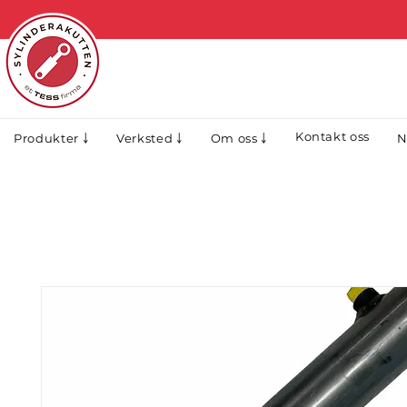
Kontakt oss
N
Produkter ￬
Verksted ￬
Om oss ￬