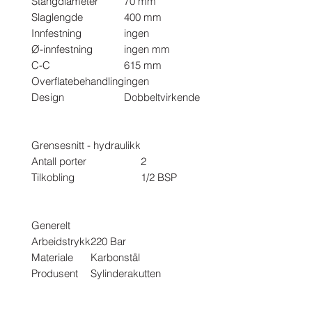
Stangdiameter
70 mm
Slaglengde
400 mm
Innfestning
ingen
Ø-innfestning
ingen mm
C-C
615 mm
Overflatebehandling
ingen
Design
Dobbeltvirkende
Grensesnitt - hydraulikk
Antall porter
2
Tilkobling
1/2 BSP
Generelt
Arbeidstrykk
220 Bar
Materiale
Karbonstål
Produsent
Sylinderakutten