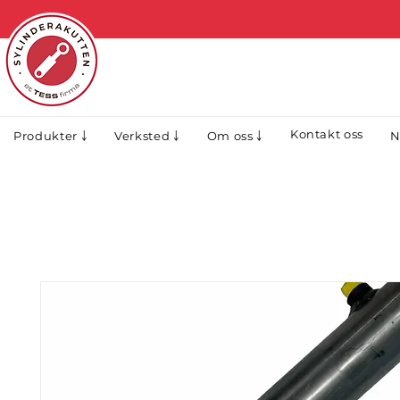
Kontakt oss
N
Produkter ￬
Verksted ￬
Om oss ￬