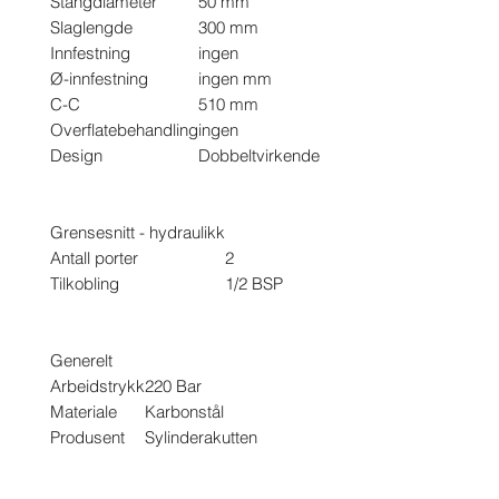
Stangdiameter
50 mm
Slaglengde
300 mm
Innfestning
ingen
Ø-innfestning
ingen mm
C-C
510 mm
Overflatebehandling
ingen
Design
Dobbeltvirkende
Grensesnitt - hydraulikk
Antall porter
2
Tilkobling
1/2 BSP
Generelt
Arbeidstrykk
220 Bar
Materiale
Karbonstål
Produsent
Sylinderakutten