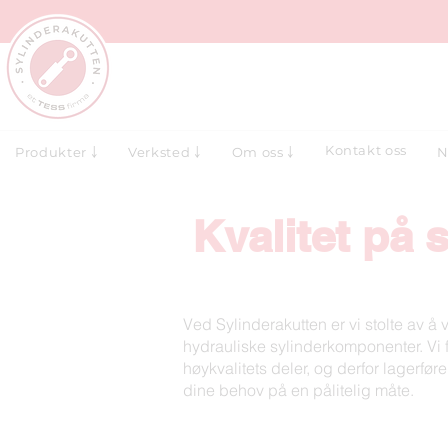
Kontakt oss
N
Produkter ￬
Verksted ￬
Om oss ￬
Kvalitet på 
Ved Sylinderakutten er vi stolte av å 
hydrauliske sylinderkomponenter. Vi fo
høykvalitets deler, og derfor lagerføre
dine behov på en pålitelig måte.