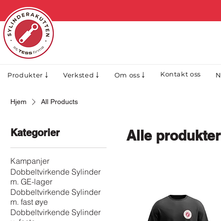
Kontakt oss
N
Produkter ￬
Verksted ￬
Om oss ￬
Hjem
All Products
Kategorier
Alle produkter
Kampanjer
Dobbeltvirkende Sylinder
m. GE-lager
Dobbeltvirkende Sylinder
m. fast øye
Dobbeltvirkende Sylinder