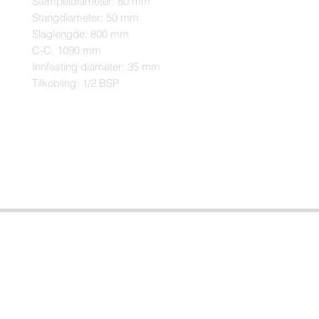
Stempeldiameter: 80 mm

Stangdiameter: 50 mm

Slaglengde: 800 mm

C-C: 1090 mm

Innfesting diameter: 35 mm

Tilkobling: 1/2 BSP
Hvordan kan vi hjelpe deg?