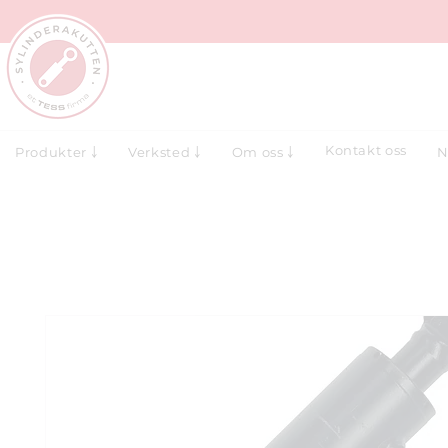
Kontakt oss
N
Produkter ￬
Verksted ￬
Om oss ￬