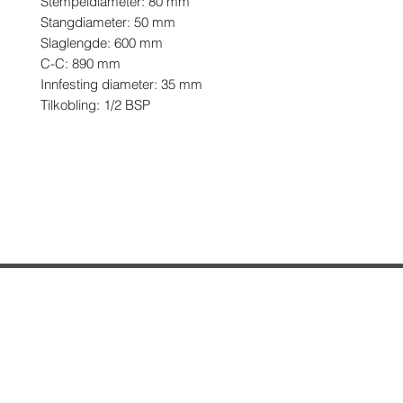
Stempeldiameter: 80 mm

Stangdiameter: 50 mm

Slaglengde: 600 mm

C-C: 890 mm

Innfesting diameter: 35 mm

Tilkobling: 1/2 BSP
Hvordan kan vi hjelpe deg?