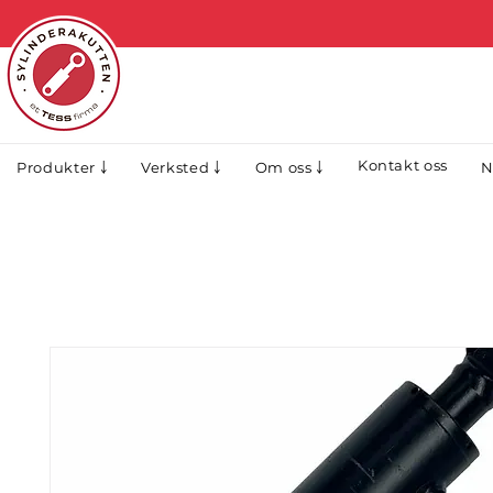
Kontakt oss
N
Produkter ￬
Verksted ￬
Om oss ￬