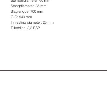
Stempeldiameter: 60 mm

Stangdiameter: 35 mm

Slaglengde: 700 mm

C-C: 940 mm

Innfesting diameter: 25 mm

Tilkobling: 3/8 BSP
Hvordan kan vi hjelpe deg?