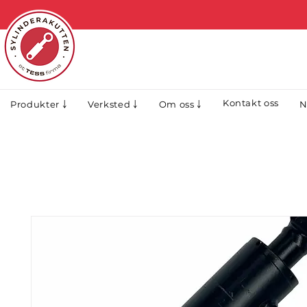
Kontakt oss
N
Produkter ￬
Verksted ￬
Om oss ￬