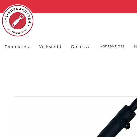
Kontakt oss
N
Produkter ￬
Verksted ￬
Om oss ￬