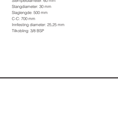
Stempeldiameter: 60 mm

Stangdiameter: 30 mm

Slaglengde: 500 mm

C-C: 700 mm

Innfesting diameter: 25,25 mm

Tilkobling: 3/8 BSP
Hvordan kan vi hjelpe deg?