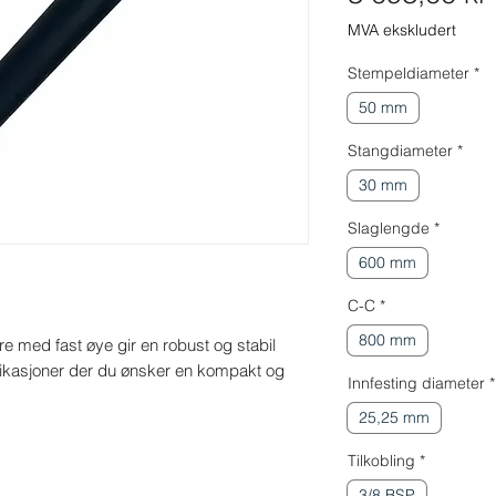
MVA ekskludert
Stempeldiameter
*
50 mm
Stangdiameter
*
30 mm
Slaglengde
*
600 mm
C-C
*
800 mm
e med fast øye gir en robust og stabil 
likasjoner der du ønsker en kompakt og 
Innfesting diameter
*
25,25 mm
Tilkobling
*
3/8 BSP