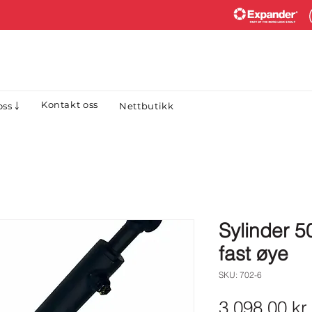
Kontakt oss
Nettbutikk
ss ￬
Sylinder 
fast øye
SKU: 702-6
3 098,00 kr