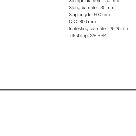
Stempeldiameter: 50 mm

Stangdiameter: 30 mm

Slaglengde: 600 mm

C-C: 800 mm

Innfesting diameter: 25,25 mm

Tilkobling: 3/8 BSP
Hvordan kan vi hje