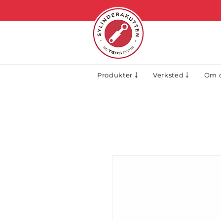
Produkter ￬
Verksted ￬
Om o