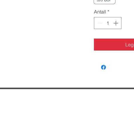
Antall
*
Legg
lpe deg?