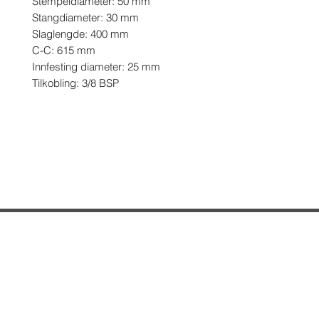
Stempeldiameter: 50 mm

Stangdiameter: 30 mm

Slaglengde: 400 mm

C-C: 615 mm

Innfesting diameter: 25 mm

Tilkobling: 3/8 BSP
Hvordan kan vi hjelpe deg?