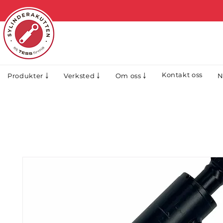
Kontakt oss
N
Produkter ￬
Verksted ￬
Om oss ￬