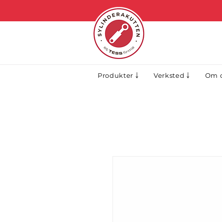
Produkter ￬
Verksted ￬
Om o