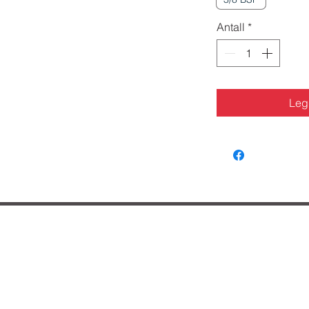
Antall
*
Legg
lpe deg?