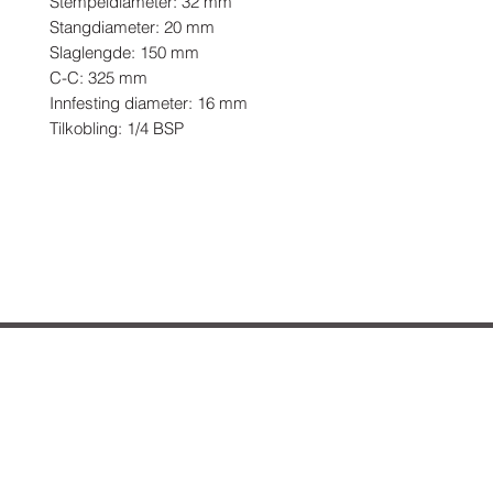
Stempeldiameter: 32 mm

Stangdiameter: 20 mm

Slaglengde: 150 mm

C-C: 325 mm

Innfesting diameter: 16 mm

Tilkobling: 1/4 BSP
Hvordan kan vi hjelpe deg?