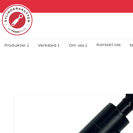
Kontakt oss
N
Produkter ￬
Verksted ￬
Om oss ￬