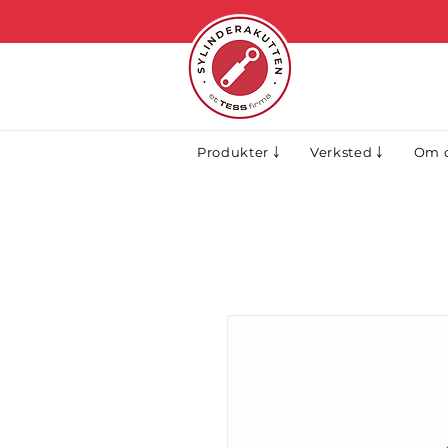
Produkter ￬
Verksted ￬
Om o