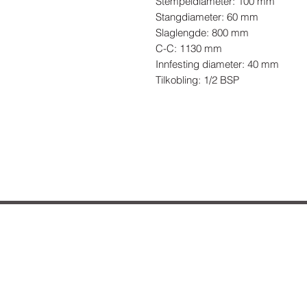
Stempeldiameter: 100 mm

Stangdiameter: 60 mm

Slaglengde: 800 mm

C-C: 1130 mm

Innfesting diameter: 40 mm

Tilkobling: 1/2 BSP
Hvordan kan vi hje