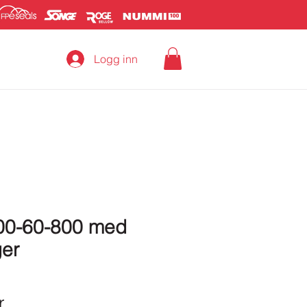
Logg inn
100-60-800 med
ger
Pris
r