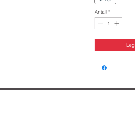
Antall
*
Legg
lpe deg?