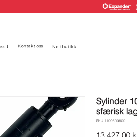
Kontakt oss
Nettbutikk
ss ￬
Sylinder 
sfærisk la
SKU: I100600800
13 427,00 k