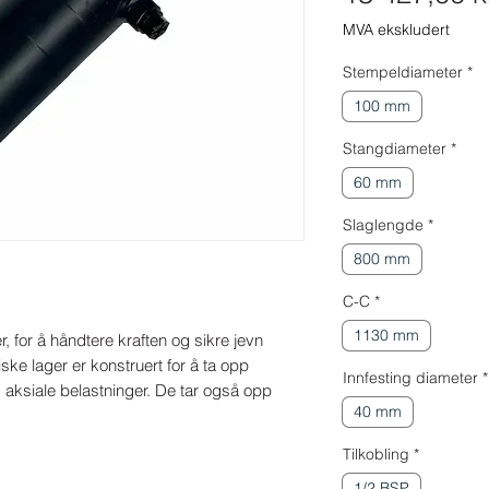
MVA ekskludert
Stempeldiameter
*
100 mm
Stangdiameter
*
60 mm
Slaglengde
*
800 mm
C-C
*
1130 mm
, for å håndtere kraften og sikre jevn 
ke lager er konstruert for å ta opp 
Innfesting diameter
*
g aksiale belastninger. De tar også opp 
40 mm
Tilkobling
*
1/2 BSP