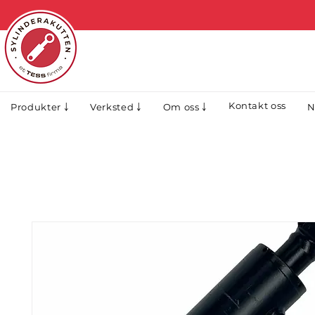
Kontakt oss
N
Produkter ￬
Verksted ￬
Om oss ￬